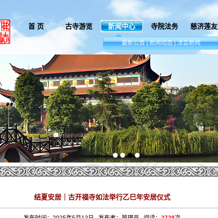
首 页
古寺游览
新闻中心
寺院法务
慈济莲友
.
最新公告
|
新闻动态
|
法会新闻
结夏安居｜古开福寺如法举行乙巳年安居仪式