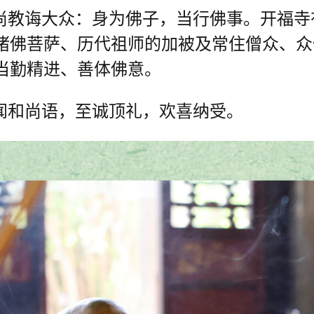
尚教诲大众：
身为佛子，当行佛事。开福寺
诸佛菩萨、历代祖师的加被及常住僧众、众
当勤精进、善体佛意。
闻和尚语，至诚顶礼，欢喜纳受。