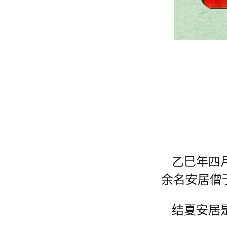
乙巳年四月
余名
安居僧
结夏安居