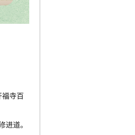
开福寺百
修进道。