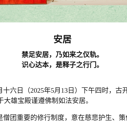
安居
禁足安居，乃如来之仪轨。
识心达本，是释子之行门。
十六日（2025年5月13日）下午四时，古
于大雄宝殿谨遵佛制如法安居。
是僧团重要的修行制度，意在慈悲护生、策