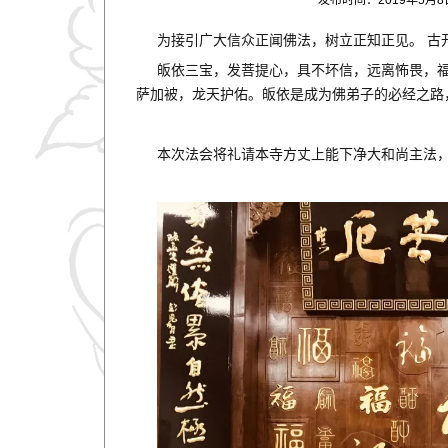
发布时间：2019年5月
为接引广大信众正闻佛法，树立正知正见。 古
皈依三宝，发菩提心，具不坏信，远离怖畏，
萨加被，龙天护佑。皈依是成为佛弟子的必经之路
本次法会将礼请本寺方丈上能下净大和尚主法